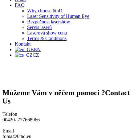
FAQ
Why choose 6thD
Laser Sensitivity of Human Eye
Bezpečnost lasershow
Servis laserů
Laserová show cena
Terms & Conditions
Kontakt
EN
CZ
Můžeme Vám v něčem pomoci ?
Contact
Us
Telefon
00420- 777668966
Email
foma@6thd.eu